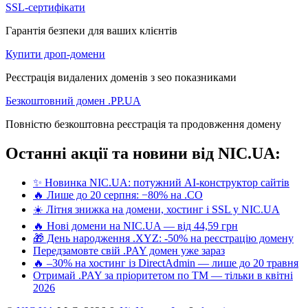
SSL-сертифікати
Гарантія безпеки для ваших клієнтів
Купити дроп-домени
Реєстрація видалених доменів з seo показниками
Безкоштовний домен .PP.UA
Повністю безкоштовна реєстрація та продовження домену
Останні акції та новини від NIC.UA:
✨ Новинка NIC.UA: потужний AI-конструктор сайтів
🔥 Лише до 20 серпня: −80% на .CO
☀️ Літня знижка на домени, хостинг і SSL у NIC.UA
🔥 Нові домени на NIC.UA — від 44,59 грн
🎁 День народження .XYZ: -50% на реєстрацію домену
Передзамовте свій .PAY домен уже зараз
🔥 –30% на хостинг із DirectAdmin — лише до 20 травня
Отримай .PAY за пріоритетом по ТМ — тільки в квітні
2026