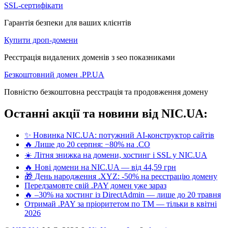
SSL-сертифікати
Гарантія безпеки для ваших клієнтів
Купити дроп-домени
Реєстрація видалених доменів з seo показниками
Безкоштовний домен .PP.UA
Повністю безкоштовна реєстрація та продовження домену
Останні акції та новини від NIC.UA:
✨ Новинка NIC.UA: потужний AI-конструктор сайтів
🔥 Лише до 20 серпня: −80% на .CO
☀️ Літня знижка на домени, хостинг і SSL у NIC.UA
🔥 Нові домени на NIC.UA — від 44,59 грн
🎁 День народження .XYZ: -50% на реєстрацію домену
Передзамовте свій .PAY домен уже зараз
🔥 –30% на хостинг із DirectAdmin — лише до 20 травня
Отримай .PAY за пріоритетом по ТМ — тільки в квітні
2026